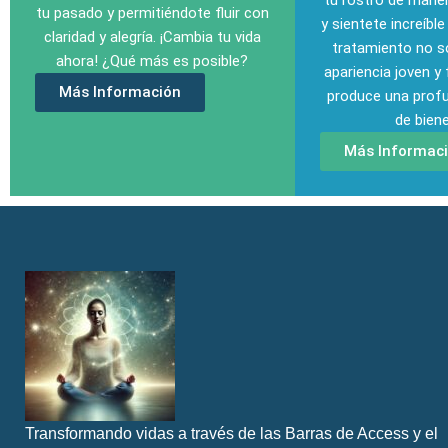
tu rostro de maner
tu pasado y permitiéndote fluir con
y sientete increíble
claridad y alegría.
¡Cambia tu vida
tratamiento no s
ahora! ¿Qué más es posible?
apariencia joven y
Más Información
produce una prof
de biene
Más Informac
Transformando vidas a través de las Barras de Access y el