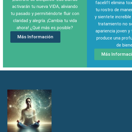
facelift elimina tox
activarán tu nueva VIDA, aliviando
tu rostro de maner
tu pasado y permitiéndote fluir con
y sientete increíble
claridad y alegría.
¡Cambia tu vida
tratamiento no s
ahora! ¿Qué más es posible?
apariencia joven y
Más Información
produce una prof
de biene
Más Informac