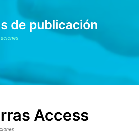
es de publicación
icaciones
arras Access
aciones