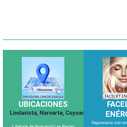
UBICACIONES
FACE
Lindavista,
Narvarte,
Coyoacán.
ENÉR
Rejuvenece con ene
¡Libérate de bloqueos! Las Barras