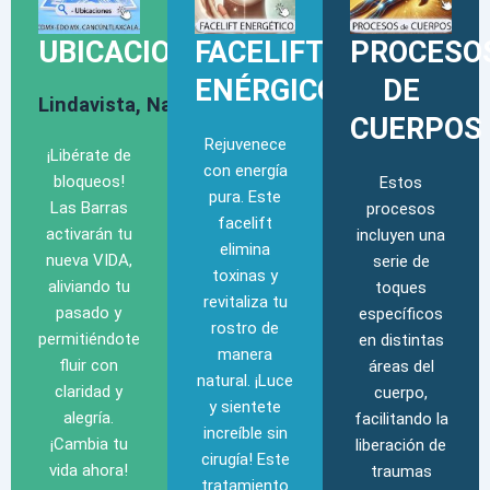
UBICACIONES
FACELIFT
PROCESO
ENÉRGICO
DE
Lindavista,
Narvarte,
Coyoacán.
CUERPOS
Rejuvenece
¡Libérate de
con energía
bloqueos!
Estos
pura. Este
Las Barras
procesos
facelift
activarán tu
incluyen una
elimina
nueva VIDA,
serie de
toxinas y
aliviando tu
toques
revitaliza tu
pasado y
específicos
rostro de
permitiéndote
en distintas
manera
fluir con
áreas del
natural. ¡Luce
claridad y
cuerpo,
y sientete
alegría.
facilitando la
increíble sin
¡Cambia tu
liberación de
cirugía!
Este
vida ahora!
traumas
tratamiento