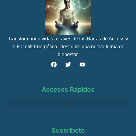
Transformando vidas a través de las Barras de Access y
el Facelift Energético. Descubre una nueva forma de
bienestar.
F
T
Y
a
w
o
c
i
u
e
t
t
b
t
u
Accesos Rápidos
o
e
b
o
r
e
k
Suscríbete