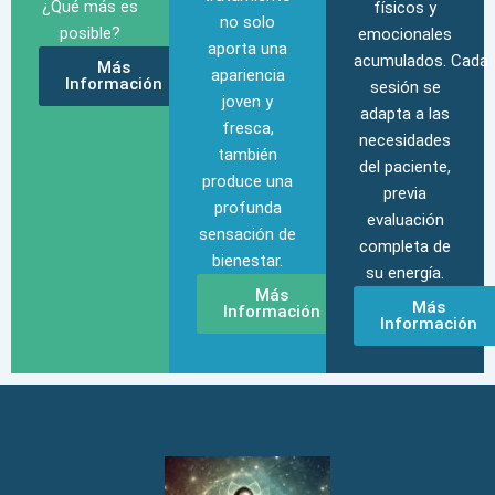
¿Qué más es
físicos y
no solo
posible?
emocionales
aporta una
acumulados.
Cada
Más
apariencia
Información
sesión se
joven y
adapta a las
fresca,
necesidades
también
del paciente,
produce una
previa
profunda
evaluación
sensación de
completa de
bienestar.
su energía.
Más
Más
Información
Información