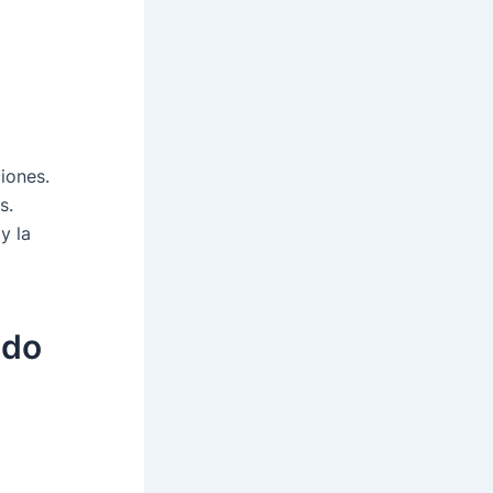
ciones.
s.
y la
ndo