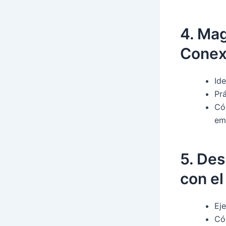
4. Mag
Conex
Ide
Prá
Có
em
5. Des
con el
Eje
Có