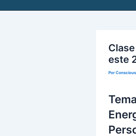
Clase 
este 
Por
Consciou
Tema
Energ
Pers