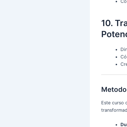
Có
10. Tr
Poten
Di
Có
Cre
Metodol
Este curso 
transformad
Du