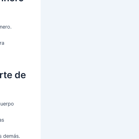
inero.
ra
rte de
cuerpo
as
os demás.