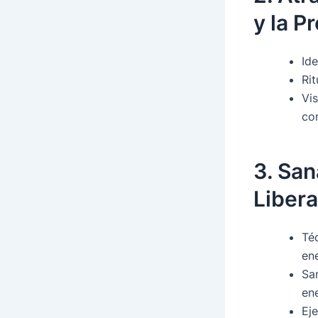
y la P
Ide
Rit
Vi
co
3. San
Libera
Té
en
Sa
ene
Ej