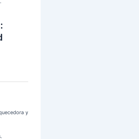
.
:
d
iquecedora y
.