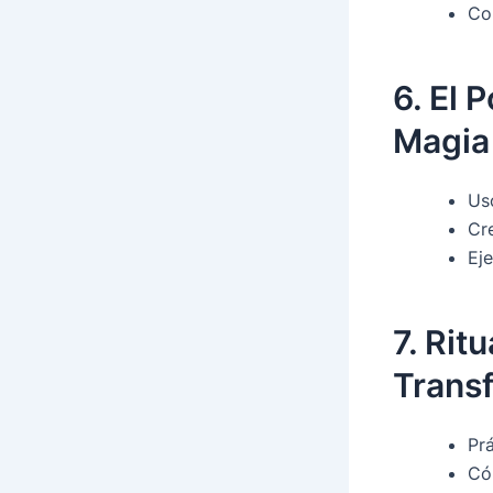
Con
6. El 
Magia 
Us
Cr
Eje
7. Rit
Transf
Prá
Có