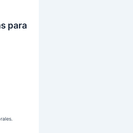
as para
rales.