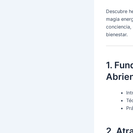
Descubre he
magia energ
conciencia,
bienestar.
1. Fun
Abrien
Int
Té
Prá
2. Atr