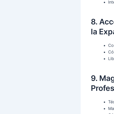
Int
8. Acc
la Exp
Co
Cóm
Li
9. Mag
Profes
Téc
Man