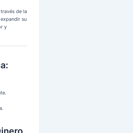
través de la
 expandir su
r y
a:
te.
a.
Dinero